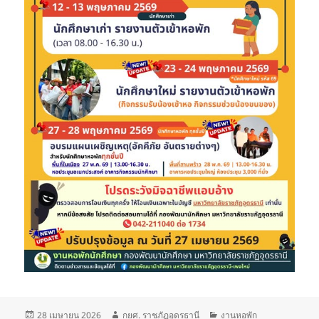
เขียน
ผู้
หมวด
28 เมษายน 2026
กยศ. ราชภัฏอุดรธานี
งานหอพัก