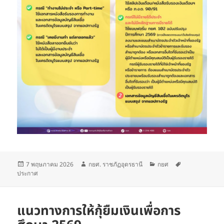
เขียน
ผู้
หมวด
ป้าย
7 พฤษภาคม 2026
กยศ. ราชภัฏอุดรธานี
กยศ
เมื่อ
เขียน
หมู่
กำกับ
ประกาศ
แนวทางการให้กุ้ยืมเงินเพื่อการ