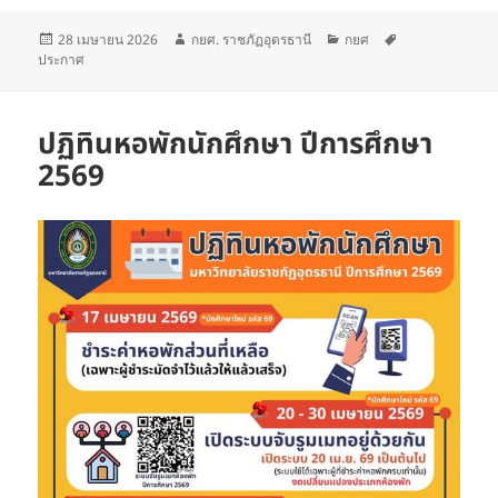
เขียน
ผู้
หมวด
ป้าย
28 เมษายน 2026
กยศ. ราชภัฏอุดรธานี
กยศ
เมื่อ
เขียน
หมู่
กำกับ
ประกาศ
ปฏิทินหอพักนักศึกษา ปีการศึกษา
2569