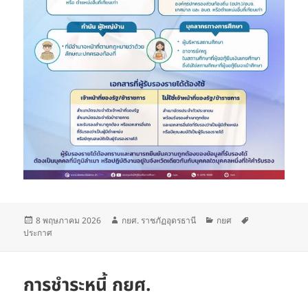
เขียน
ผู้
หมวด
ป้าย
8 พฤษภาคม 2026
กยศ. ราชภัฏอุดรธานี
กยศ
เมื่อ
เขียน
หมู่
กำกับ
ประกาศ
การชำระหนี้ กยศ.