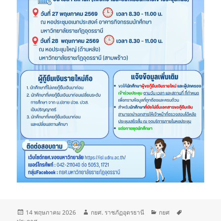
เขียน
ผู้
หมวด
ป้าย
14 พฤษภาคม 2026
กยศ. ราชภัฏอุดรธานี
กยศ
เมื่อ
เขียน
หมู่
กำกับ