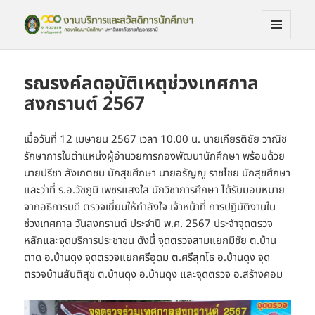
เมนูและ
งานบริการและสวัดิการนักศึกษา
วิดเจ็ต
รณรงค์ลดอุบัติเหตุช่วงเทศกาล
สงกรานต์ 2567
เมื่อวันที่ 12 เมษายน 2567 เวลา 10.00 น. นายเกียรติชัย วาณิช
รักษาการในตำแหน่งผู้อำนวยการกองพัฒนานักศึกษา พร้อมด้วย
นายปรีชา สังเกตชน นักสุขศึกษา นายอรัญญู ราชไชย นักสุขศึกษา
และว่าที่ ร.อ.วัชภูมิ เพชรแสงใส นักวิชาการศึกษา ได้รับมอบหมาย
จากอธิการบดี ตรวจเยี่ยมให้กำลังใจ เจ้าหน้าที่ การปฏิบัติงานใน
ช่วงเทศกาล วันสงกรานต์ ประจำปี พ.ศ. 2567 ประจำจุดตรวจ
หลักและจุดบริการประชาชน ดังนี้ จุดตรวจสามแยกมีชัย ต.บ้าน
ตาด อ.บ้านดุง จุดตรวจแยกศรีอุดม ต.ศรีสุทโธ อ.บ้านดุง จุด
ตรวจบ้านสันติสุข ต.บ้านดุง อ.บ้านดุง และจุดตรวจ อ.สร้างคอม