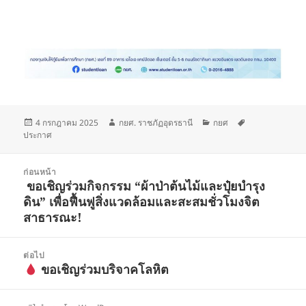
เขียน
ผู้
หมวด
ป้าย
4 กรกฎาคม 2025
กยศ. ราชภัฏอุดรธานี
กยศ
เมื่อ
เขียน
หมู่
กำกับ
ประกาศ
แนะแนว
ก่อนหน้า
เรื่อง
เรื่อง
ขอเชิญร่วมกิจกรรม “ผ้าป่าต้นไม้และปุ๋ยบำรุง
ดิน” เพื่อฟื้นฟูสิ่งแวดล้อมและสะสมชั่วโมงจิต
ก่อน
สาธารณะ!
หน้า:
ต่อไป
เรื่อง
ขอเชิญร่วมบริจาคโลหิต
ต่อ
ไป: