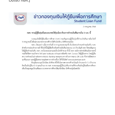
เว็บไซต์ กยศ.]