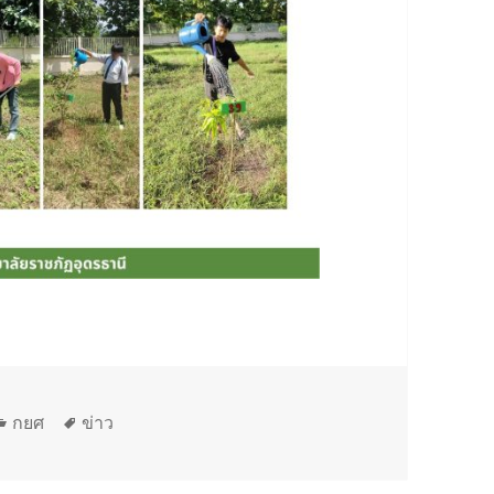
หมวด
ป้าย
กยศ
ข่าว
หมู่
กำกับ