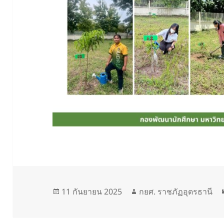
เขียน
ผู้
11 กันยายน 2025
กยศ. ราชภัฏอุดรธานี
เมื่อ
เขียน